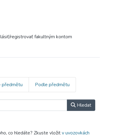
ihlásiť/registrovať fakultným kontom
e předmětu
Podle předmětu
Hledat
oho, co hledáte? Zkuste vložit
v uvozovkách