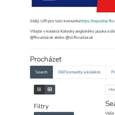
Stálý URI pro tuto komunitu
https://repozitar.f
Vitajte v kolekcii Katedry anglického jazyka a li
@fhv.uniza.sk alebo @st.fhv.uniza.sk
Procházet
Search
Dílčí komunity a kolekce
Po
Se
Filtry
Vaše 