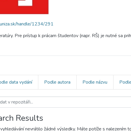
hv.uniza.sk/handle/1234/291
teratúry. Pre prístup k prácam študentov (napr. RŠ) je nutné sa pr
dle data vydání
Podle autora
Podle názvu
Podl
arch Results
vyhledávání nevrátilo žádné výsledky. Máte potíže s nalezením t