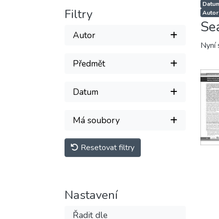
Datum
Filtry
Autor
Se
Autor
Nyní 
Předmět
Datum
Má soubory
Resetovat filtry
Nastavení
Řadit dle