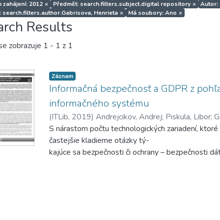
 zahájení: 2012
×
Předmět: search.filters.subject.digital repository
×
Autor:
: search.filters.author.Gabrisova, Henrieta
×
Má soubory: Ano
×
arch Results
se zobrazuje
1 - 1 z 1
Záznam
Informačná bezpečnosť a GDPR z pohľa
informačného systému
(
ITLib
,
2019
)
Andrejcikov, Andrej
;
Piskula, Libor
;
G
S nárastom počtu technologických zariadení, ktoré
častejšie kladieme otázky tý-
kajúce sa bezpečnosti či ochrany – bezpečnosti dá
bezpečnosti informačných
systémov, bezpečnosti našej komunikácie, bezpečn
ďalšie otázky, ktoré sú-
visia s našou každodennou interakciou s týmito zar
Informačná bezpečnosť je oblas-