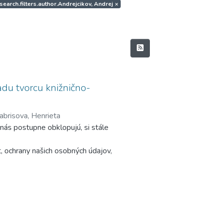
 search.filters.author.Andrejcikov, Andrej
×
du tvorcu knižnično-
abrisova, Henrieta
 nás postupne obklopujú, si stále
t, ochrany našich osobných údajov,
osti technológií, ktoré používame a
iadeniami a technológiami.