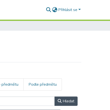
Přihlásit se
e předmětu
Podle předmětu
Hledat