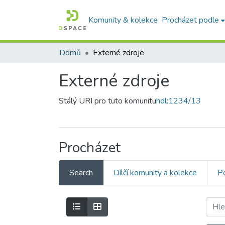
Komunity & kolekce
Procházet podle
Domů
Externé zdroje
Externé zdroje
Stálý URI pro tuto komunitu
hdl:1234/13
Procházet
Search
Dílčí komunity a kolekce
Po