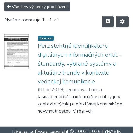
Všechny výsledky procházení
Nyní se zobrazuje
1 - 1 z 1
Záznam
Perzistentné identifikátory
digitálnych informačných entít –
štandardy, vybrané systémy a
aktuálne trendy v kontexte
vedeckej komunikácie
(
ITLib
,
2019
)
Jedlickova, Lubica
Jasná identifikácia informačnej entity je v
kontexte rýchlej a efektívnej komunikácie
nevyhnutnosťou. V rôznych
informačných procesoch sú informačné
objekty reprezentované symbolickými
DSpace software
copyright © 2002-2026
LYRASIS
znakovými reťazcami – identifikátormi.