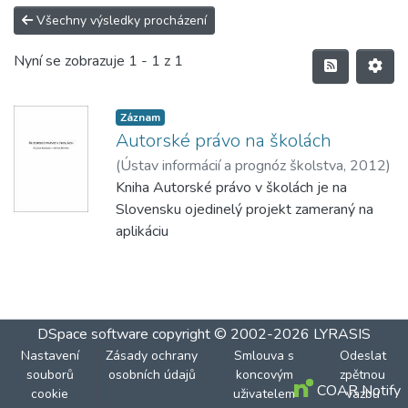
Všechny výsledky procházení
Nyní se zobrazuje
1 - 1 z 1
Záznam
Autorské právo na školách
(
Ústav informácií a prognóz školstva
,
2012
)
Adamová, Zuzana
Kniha Autorské právo v školách je na
;
Škreko, Anton
Slovensku ojedinelý projekt zameraný na
aplikáciu
autorského práva konkrétnou profesijnou
skupinou. Cieľovou skupinou sú primárne
pedagógovia, obsiahnuté informácie je však
možné aplikovať aj na vedeckovýskumných
DSpace software
copyright © 2002-2026
LYRASIS
pracovníkov a iných tvorivých zamestnancov
Nastavení
Zásady ochrany
Smlouva s
Odeslat
školy, ako aj v škole samotnej. Osobitne je
souborů
osobních údajů
koncovým
zpětnou
však
COAR Notify
cookie
uživatelem
vazbu
kniha zameraná aj na žiakov a študentov.