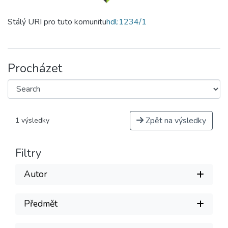
Stálý URI pro tuto komunitu
hdl:1234/1
Procházet
Zpět na výsledky
1 výsledky
Filtry
Autor
Předmět