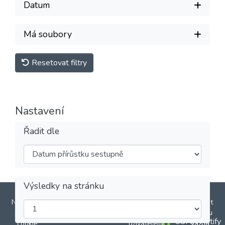
Datum
Má soubory
Resetovat filtry
Nastavení
Řadit dle
Výsledky na stránku
DSpace software
copyright © 2002-2026
LYRASIS
Nastavení
Zásady ochrany
Smlouva s
Odeslat
souborů
osobních údajů
koncovým
zpětnou
COAR Notify
cookie
uživatelem
vazbu